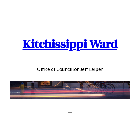
Skip
to
content
Kitchissippi Ward
Office of Councillor Jeff Leiper